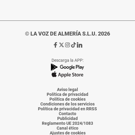
© LA VOZ DE ALMERÍA S.L.U. 2026
Ir
Ir
Ir
Ir
Ir
a
a
a
a
a
Facebook
X
Instagram
TikTok
Linkedin
Descarga la APP:
de
de
de
de
de
La
La
La
La
La
Voz
Voz
Voz
Voz
Voz
de
de
de
de
de
Almería
Almería
Almería
Almería
Almería
Aviso legal
Política de privacidad
Política de cookies
Condiciones de los servicios
Política de privacidad en RRSS
Contacto
Publicidad
Reglamento UE 2024/1083
Canal ético
Ajustes de cookies