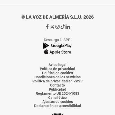
© LA VOZ DE ALMERÍA S.L.U. 2026
Ir
Ir
Ir
Ir
Ir
a
a
a
a
a
Facebook
X
Instagram
TikTok
Linkedin
Descarga la APP:
de
de
de
de
de
La
La
La
La
La
Voz
Voz
Voz
Voz
Voz
de
de
de
de
de
Almería
Almería
Almería
Almería
Almería
Aviso legal
Política de privacidad
Política de cookies
Condiciones de los servicios
Política de privacidad en RRSS
Contacto
Publicidad
Reglamento UE 2024/1083
Canal ético
Ajustes de cookies
Declaración de accesibilidad