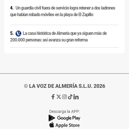
Un guardia civil fuera de servicio logra retener a dos ladrones
que habían robado móviles en la playa de El Zapillo
La casa histórica de Almería que ya siguen más de
200.000 personas: así avanza su gran reforma
© LA VOZ DE ALMERÍA S.L.U. 2026
Ir
Ir
Ir
Ir
Ir
a
a
a
a
a
Facebook
X
Instagram
TikTok
Linkedin
Descarga la APP:
de
de
de
de
de
La
La
La
La
La
Voz
Voz
Voz
Voz
Voz