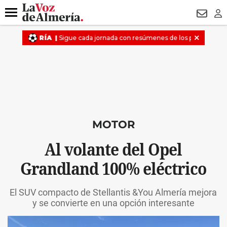
DESTACADO
MACROOPERACIÓN
FERIA
TURISMO
JUI
Menú
NEWSL
LO
MOTOR
Al volante del Opel
Grandland 100% eléctrico
El SUV compacto de Stellantis &You Almería mejora
y se convierte en una opción interesante