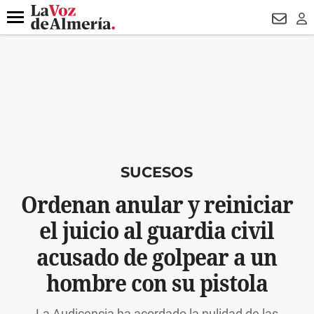
DESTACADO
VOTO FEMENINO
ORGULLO VERA
TRIBUNA
Menú
NEWSL
LO
SUCESOS
Ordenan anular y reiniciar
el juicio al guardia civil
acusado de golpear a un
hombre con su pistola
La Audicencia ha acordado la nulidad de las