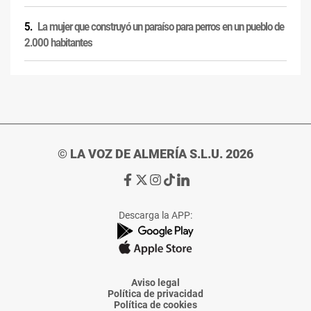
La mujer que construyó un paraíso para perros en un pueblo de
2.000 habitantes
© LA VOZ DE ALMERÍA S.L.U. 2026
Ir
Ir
Ir
Ir
Ir
a
a
a
a
a
Facebook
X
Instagram
TikTok
Linkedin
Descarga la APP:
de
de
de
de
de
La
La
La
La
La
Voz
Voz
Voz
Voz
Voz
de
de
de
de
de
Almería
Almería
Almería
Almería
Almería
Aviso legal
Política de privacidad
Política de cookies