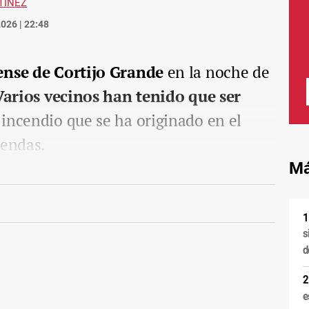
TÍNEZ
026 | 22:48
ense de Cortijo Grande
en la noche de
Varios vecinos han tenido que ser
incendio que se ha originado en el
iendas.
Má
s
d
e