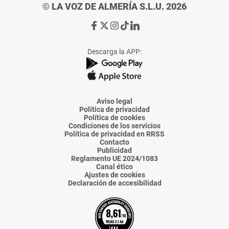
© LA VOZ DE ALMERÍA S.L.U. 2026
Ir
Ir
Ir
Ir
Ir
a
a
a
a
a
Facebook
X
Instagram
TikTok
Linkedin
Descarga la APP:
de
de
de
de
de
La
La
La
La
La
Voz
Voz
Voz
Voz
Voz
de
de
de
de
de
Almería
Almería
Almería
Almería
Almería
Aviso legal
Política de privacidad
Política de cookies
Condiciones de los servicios
Política de privacidad en RRSS
Contacto
Publicidad
Reglamento UE 2024/1083
Canal ético
Ajustes de cookies
Declaración de accesibilidad