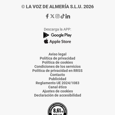
© LA VOZ DE ALMERÍA S.L.U. 2026
Ir
Ir
Ir
Ir
Ir
a
a
a
a
a
Facebook
X
Instagram
TikTok
Linkedin
Descarga la APP:
de
de
de
de
de
La
La
La
La
La
Voz
Voz
Voz
Voz
Voz
de
de
de
de
de
Almería
Almería
Almería
Almería
Almería
Aviso legal
Política de privacidad
Política de cookies
Condiciones de los servicios
Política de privacidad en RRSS
Contacto
Publicidad
Reglamento UE 2024/1083
Canal ético
Ajustes de cookies
Declaración de accesibilidad