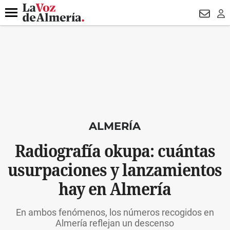
DESTACADO
VOTO FEMENINO
ORGULLO VERA
TRIBUNA
Menú
NEWSL
LO
ALMERÍA
Radiografía okupa: cuántas
usurpaciones y lanzamientos
hay en Almería
En ambos fenómenos, los números recogidos en
Almería reflejan un descenso