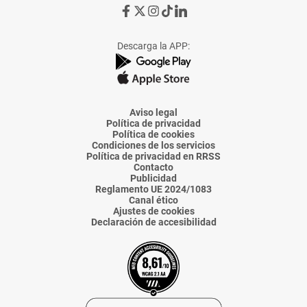
Ir
Ir
Ir
Ir
Ir
a
a
a
a
a
Facebook
X
Instagram
TikTok
Linkedin
Descarga la APP:
de
de
de
de
de
La
La
La
La
La
Voz
Voz
Voz
Voz
Voz
de
de
de
de
de
Almería
Almería
Almería
Almería
Almería
Aviso legal
Política de privacidad
Política de cookies
Condiciones de los servicios
Política de privacidad en RRSS
Contacto
Publicidad
Reglamento UE 2024/1083
Canal ético
Ajustes de cookies
Declaración de accesibilidad