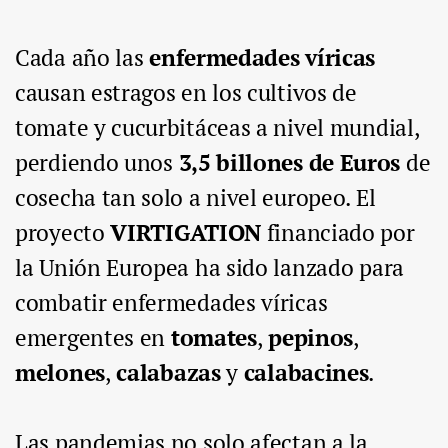
Cada año las
enfermedades víricas
causan estragos en los cultivos de
tomate y cucurbitáceas a nivel mundial,
perdiendo unos
3,5 billones de Euros
de
cosecha tan solo a nivel europeo. El
proyecto
VIRTIGATION
financiado por
la Unión Europea ha sido lanzado para
combatir enfermedades víricas
emergentes en
tomates
,
pepinos
,
melones
,
calabazas
y
calabacines
.
Las pandemias no solo afectan a la