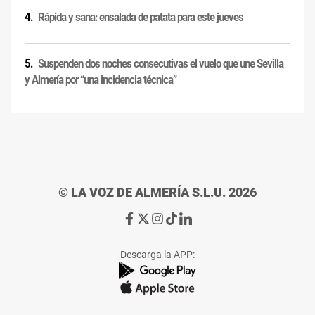
Rápida y sana: ensalada de patata para este jueves
Suspenden dos noches consecutivas el vuelo que une Sevilla
y Almería por “una incidencia técnica”
© LA VOZ DE ALMERÍA S.L.U. 2026
Ir
Ir
Ir
Ir
Ir
a
a
a
a
a
Facebook
X
Instagram
TikTok
Linkedin
Descarga la APP:
de
de
de
de
de
La
La
La
La
La
Voz
Voz
Voz
Voz
Voz
de
de
de
de
de