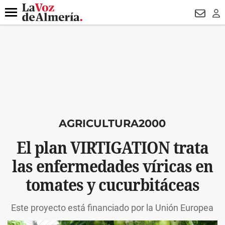
DESTACADO
HOSPITAL PONIENTE
ECLIPSE
DRON UDA
Menú
NEWSL
LO
AGRICULTURA2000
El plan VIRTIGATION trata
las enfermedades víricas en
tomates y cucurbitáceas
Este proyecto está financiado por la Unión Europea