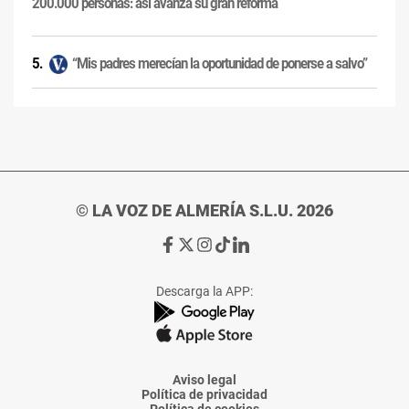
200.000 personas: así avanza su gran reforma
“Mis padres merecían la oportunidad de ponerse a salvo”
© LA VOZ DE ALMERÍA S.L.U. 2026
Ir
Ir
Ir
Ir
Ir
a
a
a
a
a
Facebook
X
Instagram
TikTok
Linkedin
Descarga la APP:
de
de
de
de
de
La
La
La
La
La
Voz
Voz
Voz
Voz
Voz
de
de
de
de
de
Almería
Almería
Almería
Almería
Almería
Aviso legal
Política de privacidad
Política de cookies