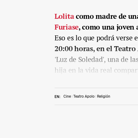
Lolita
como madre de una 
Furiase
, como una joven a
Eso es lo que podrá verse 
20:00 horas, en el Teatro
'Luz de Soledad', una de la
hija en la vida real compar
Cine
Teatro Apolo
Religión
EN: