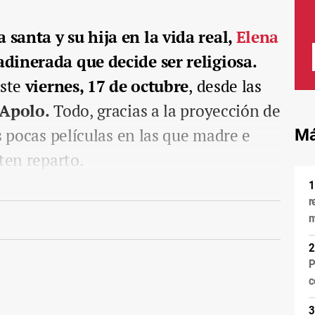
santa y su hija en la vida real,
Elena
dinerada que decide ser religiosa.
este
viernes, 17 de octubre
, desde las
 Apolo.
Todo, gracias a la proyección de
s pocas películas en las que madre e
Má
ten reparto.
r
m
P
c