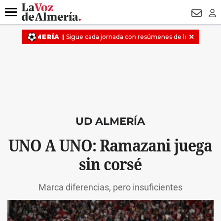
DESTACADO
VOTO FEMENINO
ORGULLO VERA
TRIBUNA
Menú
NEWSL
LO
UD ALMERÍA
UNO A UNO: Ramazani juega
sin corsé
Marca diferencias, pero insuficientes