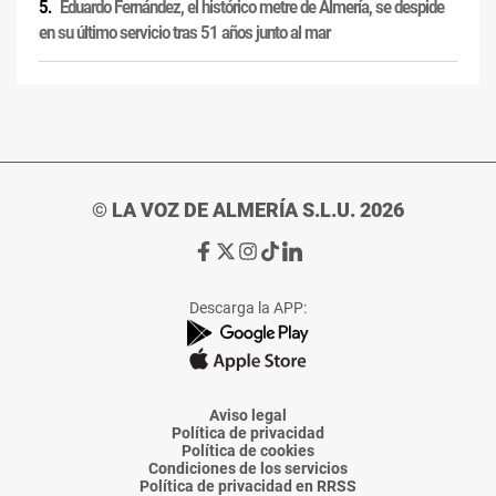
Eduardo Fernández, el histórico metre de Almería, se despide
en su último servicio tras 51 años junto al mar
© LA VOZ DE ALMERÍA S.L.U. 2026
Ir
Ir
Ir
Ir
Ir
a
a
a
a
a
Facebook
X
Instagram
TikTok
Linkedin
Descarga la APP:
de
de
de
de
de
La
La
La
La
La
Voz
Voz
Voz
Voz
Voz
de
de
de
de
de
Almería
Almería
Almería
Almería
Almería
Aviso legal
Política de privacidad
Política de cookies
Condiciones de los servicios
Política de privacidad en RRSS