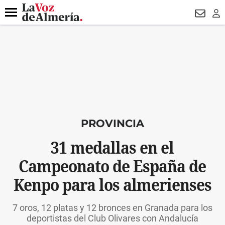
DESTACADO
HOSPITAL PONIENTE
ECLIPSE
DRON UDA
Menú
NEWSL
LO
PROVINCIA
31 medallas en el
Campeonato de España de
Kenpo para los almerienses
7 oros, 12 platas y 12 bronces en Granada para los
deportistas del Club Olivares con Andalucía