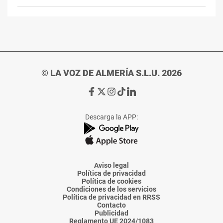
© LA VOZ DE ALMERÍA S.L.U. 2026
Ir
Ir
Ir
Ir
Ir
a
a
a
a
a
Facebook
X
Instagram
TikTok
Linkedin
Descarga la APP:
de
de
de
de
de
La
La
La
La
La
Voz
Voz
Voz
Voz
Voz
de
de
de
de
de
Almería
Almería
Almería
Almería
Almería
Aviso legal
Política de privacidad
Política de cookies
Condiciones de los servicios
Política de privacidad en RRSS
Contacto
Publicidad
Reglamento UE 2024/1083