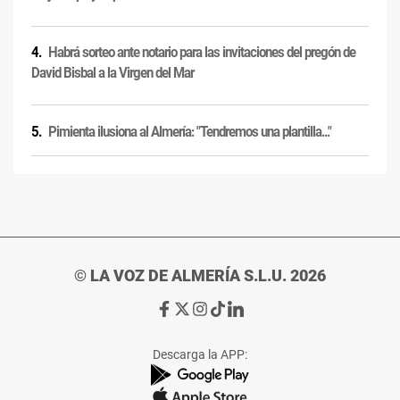
Habrá sorteo ante notario para las invitaciones del pregón de
David Bisbal a la Virgen del Mar
Pimienta ilusiona al Almería: "Tendremos una plantilla..."
© LA VOZ DE ALMERÍA S.L.U. 2026
Ir
Ir
Ir
Ir
Ir
a
a
a
a
a
Facebook
X
Instagram
TikTok
Linkedin
Descarga la APP:
de
de
de
de
de
La
La
La
La
La
Voz
Voz
Voz
Voz
Voz