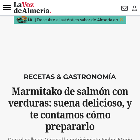
DESTACADO
VOTO FEMENINO
ORGULLO VERA
TRIBUNA
Menú
NEWSL
LO
RECETAS & GASTRONOMÍA
Marmitako de salmón con
verduras: suena delicioso, y
te contamos cómo
prepararlo
Con el sello de Vicasol la nutricionista Isabel María