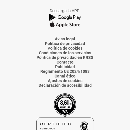
a
a
a
a
a
Facebook
X
Instagram
TikTok
Linkedin
Descarga la APP:
de
de
de
de
de
La
La
La
La
La
Voz
Voz
Voz
Voz
Voz
de
de
de
de
de
Almería
Almería
Almería
Almería
Almería
Aviso legal
Política de privacidad
Política de cookies
Condiciones de los servicios
Política de privacidad en RRSS
Contacto
Publicidad
Reglamento UE 2024/1083
Canal ético
Ajustes de cookies
Declaración de accesibilidad