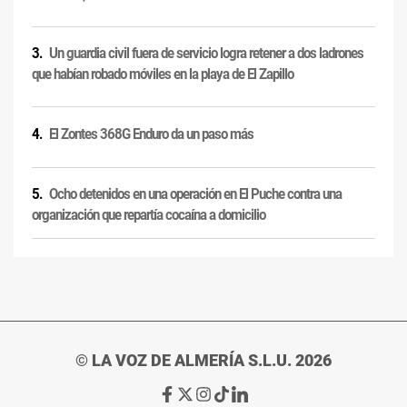
Un guardia civil fuera de servicio logra retener a dos ladrones
que habían robado móviles en la playa de El Zapillo
El Zontes 368G Enduro da un paso más
Ocho detenidos en una operación en El Puche contra una
organización que repartía cocaína a domicilio
© LA VOZ DE ALMERÍA S.L.U. 2026
Ir
Ir
Ir
Ir
Ir